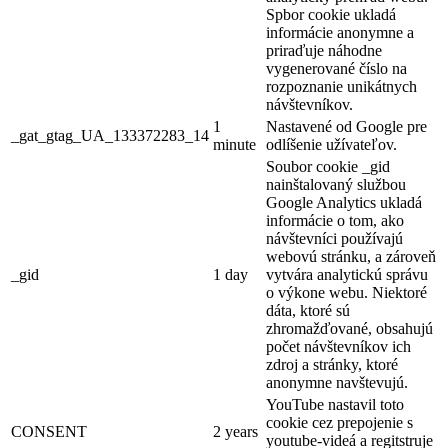
Spbor cookie ukladá
informácie anonymne a
priraďuje náhodne
vygenerované číslo na
rozpoznanie unikátnych
návštevníkov.
1
Nastavené od Google pre
_gat_gtag_UA_133372283_14
minute
odlíšenie užívateľov.
Soubor cookie _gid
nainštalovaný službou
Google Analytics ukladá
informácie o tom, ako
návštevníci používajú
webovú stránku, a zároveň
_gid
1 day
vytvára analytickú správu
o výkone webu. Niektoré
dáta, ktoré sú
zhromažďované, obsahujú
počet návštevníkov ich
zdroj a stránky, ktoré
anonymne navštevujú.
YouTube nastavil toto
cookie cez prepojenie s
CONSENT
2 years
youtube-videá a regitstruje