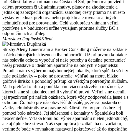
príležitosti kúpy apartmánu na Costa del Sol, pričom ma previedli
celým procesom či už administratívy, plánov na zhodnotenie a
jednak aj zabezpečili organizáciu samotnej cesty priamo na miesto
výstavby jednak preferovaného projektu ale rovnako aj iných
nehnuteľností pre porovnanie. Celú spoluprácu vnímam veľmi
pozitívne a v budúcnosti určite využijem prioritne služby BC a
odporučím ich aj ďalej.
Miroslava Duplinská
Klient
Služby Aleny Lauermann a Broker Consulting môžeme na základe
našich doterajších skúseností iba odporučiť. Už pri prvom kontakte
nás oslovila ochota vypočuť si naše potreby a detailne porozumieť
našej predstave o ideálnom apartmáne na oddych v Španielsku.
Poradila nám s výberom najvhodnejšej lokality, ktorá spĺňala všetky
naše požiadavky – pokojné prostredie, výhľad na more, blízke
golfové ihrisko a pohodlný prístup ku všetkým potrebným službám.
Mala prehľad o trhu a ponúkla nám viacero skvelých možností, z
ktorých sme si nakoniec mohli vybrať tú pravú. Veľmi sme ocenili
jej trpezlivosť pri našich otázkach, ktoré vždy zodpovedala jasne a s
ochotou. Čo bolo pre nás obzvlášť dôležité, je, že sa postarala o
všetky administratívne a právne záležitosti, čo by pre nás bez jej
pomoci bolo náročné. Jej skúsenosti a kontakty v Španielsku boli
neoceniteľné. Vďaka tomu bol výber apartmánu nielen jednoduchý,
ale aj úplne bez stresu. Naša spolupráca je zatiaľ iba na začiatku,
veríme že bude v rovnakom nastavení pokračovať až do úspešného