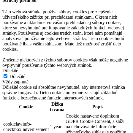
Stručný prehľad
Táto webová stránka používa súbory cookies pre zlepšenie
užívateľského zážitku pri prechádzaní stránkami. Okrem nich
používame a ukladáme vo vašom prehliadači aj súbory cookies,
ktoré sú nevyhnutné pre fungovanie základných funkcií webovej
stránky. Používame aj cookies tretích strán, ktoré nám pomáhajú
analyzovať používanie tejto webovej stránky. Tieto cookies budú
používané iba s vaším súhlasom. Máte tiež možnosť zrušiť tieto
cookies.
Zrušenie niektorých z týchto súborov cookies však môže negatívne
ovplyvniť používanie týchto webových stránok.
Dôležité
Dôležité
Vždy zapnuté
Dôležité cookie sú absolútne nevyhnutné, aby internetová stránka
správne fungovala. Tieto cookie anonymne zaisťujú základné
funkcie a bezpečnostné funkcie internetových stránok.
Dĺžka
Cookie
Popis
trvania
Cookie nastavené doplnkom
GDPR Cookie Consent, a slúži
cookielawinfo-
1 year
na uchovávanie informácie
checkbox-advertisement
užívateľovho súhlasu s použitím