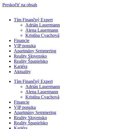
Preskočiť na obsah
Tím Finančný Expert
Adrián Lauermann
Alena Lauermann
Kristína Cvachová
Financie
VIP ponuka
Apartmány Semmering
Reality Slovensko
Reality Španielsko
Kariéra
Aktuality
Tím Finančný Expert
Adrián Lauermann
Alena Lauermann
Kristína Cvachová
Financie
VIP ponuka
Apartmány Semmering
Reality Slovensko
Reality Španielsko
Kariéra