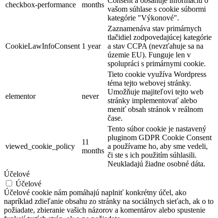
Consent a obsahuje informáciu o
checkbox-performance
months
vašom súhlase s cookie súbormi
kategórie "Výkonové".
Zaznamenáva stav primárnych
tlačidiel zodpovedajúcej kategórie
CookieLawInfoConsent
1 year
a stav CCPA (nevzťahuje sa na
územie EU). Funguje len v
spolupráci s primárnymi cookie.
Tieto cookie využíva Wordpress
téma tejto webovej stránky.
Umožňuje majiteľovi tejto web
elementor
never
stránky implementovať alebo
meniť obsah stránok v reálnom
čase.
Tento súbor cookie je nastavený
pluginom GDPR Cookie Consent
11
viewed_cookie_policy
a používame ho, aby sme vedeli,
months
či ste s ich použitím súhlasili.
Neukladajú žiadne osobné dáta.
Účelové
Účelové
Účelové cookie nám pomáhajú naplniť konkrétny účel, ako
napríklad zdieľanie obsahu zo stránky na sociálnych sieťach, ak o to
požiadate, zbieranie vašich názorov a komentárov alebo spustenie