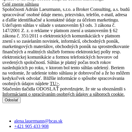
Celé znenie súhlasu
Spoločnosti Adrián Laeurmann, s.r.o. a Broker Consulting, a.s. budú
spracovávať osobné údaje meno, priezvisko, telefón, e-mail, adresa
a ďalšie identifikačné a kontaktné údaje za účelom marketingu.
Udeľujem súhlas v súlade s ustanovením §3 ods. 3 zákona č.
147/2001 Z. z. o reklame v platnom znení a ustanovením § 62
zákona č. 351/2011 o elektronických komunikáciách v platnom
znení s so zasielaním noviniek, informácií, obchodných ponúk,
marketingových materiálov, obchodných ponúk na sprostredkovanie
finančných a realitných služieb formou elektronickej pošty resp.
elektronickej komunikácie a formou telefonických hovorov od
uvedených spoločností. Súhlas je platný počas troch rokov
nasledujúcich po roku, v ktorom bol tento súhlas udelený. Beriem
na vedomie, že udelenie tohto súhlasu je dobrovoľné a že ho môžem
kedykoľvek odvolať. Bližšie informácie o spôsobe spracovávania
osobných údajov nájdete
TU>
.
Stlačením tlačidla ODOSLAŤ potvrdzujete, že ste sa oboznámili s
Informáciami o spracúvaním osobných údajov a súboroch cookie.
Odoslať
alena.lauermann@bcas.sk
+421 905 433 908