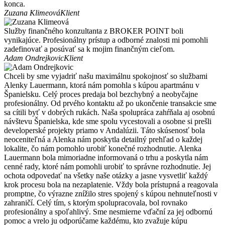
konca.
Zuzana Klimeová
Klient
Služby finančného konzultanta z BROKER POINT boli
vynikajúce. Profesionálny prístup a odborné znalosti mi pomohli
zadefinovať a posúvať sa k mojim finančným cieľom.
Adam Ondrejkovic
Klient
Chceli by sme vyjadriť našu maximálnu spokojnosť so službami
Alenky Lauermann, ktorá nám pomohla s kúpou apartmánu v
Španielsku. Celý proces predaja bol bezchybný a neobyčajne
profesionálny. Od prvého kontaktu až po ukončenie transakcie sme
sa cítili byť v dobrých rukách. Naša spolupráca zahŕňala aj osobnú
návštevu Španielska, kde sme spolu vycestovali a osobne si prešli
developerské projekty priamo v Andalúzii. Táto skúsenosť bola
neoceniteľná a Alenka nám poskytla detailný prehľad o každej
lokalite, čo nám pomohlo urobiť konečné rozhodnutie. Alenka
Lauermann bola mimoriadne informovaná o trhu a poskytla nám
cenné rady, ktoré nám pomohli urobiť to správne rozhodnutie. Jej
ochota odpovedať na všetky naše otázky a jasne vysvetliť každý
krok procesu bola na nezaplatenie. Vždy bola prístupná a reagovala
promptne, čo výrazne znížilo stres spojený s kúpou nehnuteľnosti v
zahraničí. Celý tím, s ktorým spolupracovala, bol rovnako
profesionálny a spoľahlivý. Sme nesmierne vďační za jej odbornú
pomoc a vrelo ju odporúčame každému, kto zvažuje kúpu