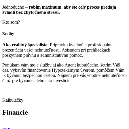
Jednoducho –
robím maximum, aby ste celý proces predaja
zvládli bez zbytočného stresu.
Kto som?
Reality
Ako realitný špecialista
: Pripravím kvalitnú a profesionálnu
prezentáciu vašej nehnuteľnosti. Asistujem pri prehliadkach,
poskytnem právnu a administratívnu pomoc.
Ponúkam vám moje služby aj ako Agent kupujúceho, šetrím Váš
čas, vybavím financovanie Hypotekárnym úverom, pomôžem Vám
k bývaniu bezpečnou cestou. Nájdem pre vás vhodné nehnuteľnosti
či už pre bývanie alebo ako investíciu.
Kalkulačky
Financie