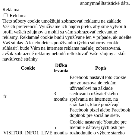
anonymné štatistické dáta.
Reklama
Reklama
Tieto súbory cookie umožňujú zobrazovať reklamu na základe
Vašich preferencií. Využívame ich najmä preto, aby sme vytvorili
profil vašich záujmov a mohli sa vám zobrazovať relevantné
reklamy. Reklamné cookie budú využívane len v prípade, ak udelíte
Váš súhlas. Ak nebudete s používaním týchto súborov cookie
súhlasiť, bude Vám na internete reklama naďalej zobrazovaná,
avšak zobrazené reklamy nebudú reflektovať Vaše záujmy a skôr
navštívené stránky.
Dĺžka
Cookie
Popis
trvania
Facebook nastavil toto cookie
pre zobrazovanie reklám
užívateľovi na základe
3
sledovania užívateľského
fr
months
správania na internete, na
stránkach, ktoré používajú
Facebook pixel alebo Facebook
doplnok pre sociálne siete.
Cookie nastavuje Youtube pre
5
meranie dátovej rýchlosti pre
VISITOR_INFO1_LIVE
months
rozhodnutie o výbere starého