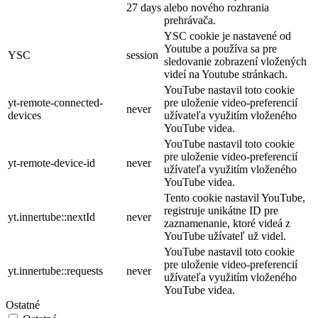
27 days
alebo nového rozhrania
prehrávača.
YSC cookie je nastavené od
Youtube a používa sa pre
YSC
session
sledovanie zobrazení vložených
videí na Youtube stránkach.
YouTube nastavil toto cookie
yt-remote-connected-
pre uloženie video-preferencií
never
devices
užívateľa využitím vloženého
YouTube videa.
YouTube nastavil toto cookie
pre uloženie video-preferencií
yt-remote-device-id
never
užívateľa využitím vloženého
YouTube videa.
Tento cookie nastavil YouTube,
registruje unikátne ID pre
yt.innertube::nextId
never
zaznamenanie, ktoré videá z
YouTube užívateľ už videl.
YouTube nastavil toto cookie
pre uloženie video-preferencií
yt.innertube::requests
never
užívateľa využitím vloženého
YouTube videa.
Ostatné