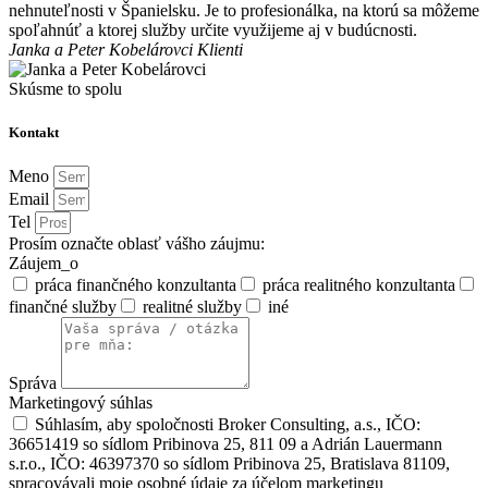
nehnuteľnosti v Španielsku. Je to profesionálka, na ktorú sa môžeme
spoľahnúť a ktorej služby určite využijeme aj v budúcnosti.
Janka a Peter Kobelárovci
Klienti
Skúsme to spolu
Kontakt
Meno
Email
Tel
Prosím označte oblasť vášho záujmu:
Záujem_o
práca finančného konzultanta
práca realitného konzultanta
finančné služby
realitné služby
iné
Správa
Marketingový súhlas
Súhlasím, aby spoločnosti Broker Consulting, a.s., IČO:
36651419 so sídlom Pribinova 25, 811 09 a Adrián Lauermann
s.r.o., IČO: 46397370 so sídlom Pribinova 25, Bratislava 81109,
spracovávali moje osobné údaje za účelom marketingu