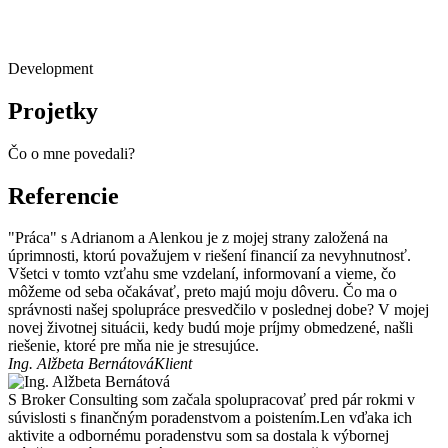
Development
Projetky
Čo o mne povedali?
Referencie
"Práca" s Adrianom a Alenkou je z mojej strany založená na
úprimnosti, ktorú považujem v riešení financií za nevyhnutnosť.
Všetci v tomto vzťahu sme vzdelaní, informovaní a vieme, čo
môžeme od seba očakávať, preto majú moju dôveru. Čo ma o
správnosti našej spolupráce presvedčilo v poslednej dobe? V mojej
novej životnej situácii, kedy budú moje príjmy obmedzené, našli
riešenie, ktoré pre mňa nie je stresujúce.
Ing. Alžbeta Bernátová
Klient
S Broker Consulting som začala spolupracovať pred pár rokmi v
súvislosti s finančným poradenstvom a poistením.Len vďaka ich
aktivite a odbornému poradenstvu som sa dostala k výbornej