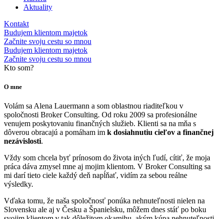
Aktuality
Kontakt
Budujem klientom majetok
Začnite svoju cestu so mnou
Budujem klientom majetok
Začnite svoju cestu so mnou
Kto som?
O mne
Volám sa Alena Lauermann a som oblastnou riaditeľkou v
spoločnosti Broker Consulting. Od roku 2009 sa profesionálne
venujem poskytovaniu finančných služieb. Klienti sa na mňa s
dôverou obracajú a pomáham im
k dosiahnutiu cieľov a finančnej
nezávislosti
.
Vždy som chcela byť prínosom do života iných ľudí, cítiť, že moja
práca dáva zmysel mne aj mojim klientom. V Broker Consulting sa
mi darí tieto ciele každý deň napĺňať, vidím za sebou reálne
výsledky.
Vďaka tomu, že naša spoločnosť ponúka nehnuteľnosti nielen na
Slovensku ale aj v Česku a Španielsku, môžem dnes stáť po boku
svojim klientom v tak dôležitom okamihu, akým kúpa nehnuteľnosti