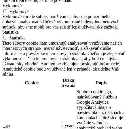
funkcií tretích strán, ak o ne požiadate.
Výkonové
Výkonové
Výkonové cookie súbory používame, aby sme porozumeli a
dokázali analyzovať kľúčové výkonnostné indexy internetových
stránok, aby sme mohli pre vás zaistiť lepší užívateľský zážitok.
Štatistika
Štatistika
Tieto súbory cookie nám umožňujú analyzovať využívanie našich
internetových stránok, merať návštevnosť, a získavať ďalšie
informácie o prevázdke internetových stránok. Cieľom je zlepšovať
výkonnosť našich internetových stránok tak, aby boli čo najviac
užívateľsky vhodné. Anonymne zbierajú a poskytujú informácie.
Analytické cookie budú využívané len v prípade, ak udelíte Váš
súhlas.
Dĺžka
Cookie
Popis
trvania
Soubor cookie _ga,
nainštalovaný službou
Google Analytics,
vypočítavá údaje o
návštevníkoch, reláciách a
kampaniach a tiež sleduje
využitie webu na
_ga
2 years
analytický prehľad webu.