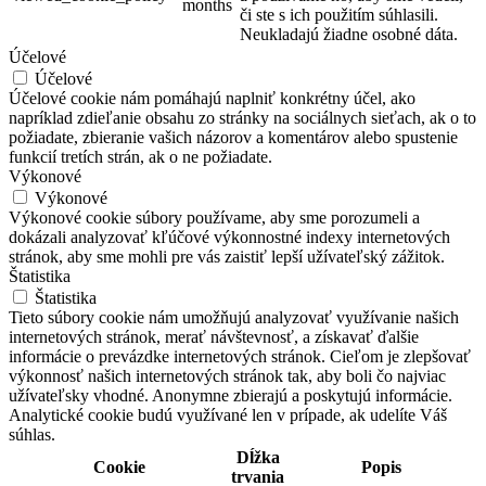
months
či ste s ich použitím súhlasili.
Neukladajú žiadne osobné dáta.
Účelové
Účelové
Účelové cookie nám pomáhajú naplniť konkrétny účel, ako
napríklad zdieľanie obsahu zo stránky na sociálnych sieťach, ak o to
požiadate, zbieranie vašich názorov a komentárov alebo spustenie
funkcií tretích strán, ak o ne požiadate.
Výkonové
Výkonové
Výkonové cookie súbory používame, aby sme porozumeli a
dokázali analyzovať kľúčové výkonnostné indexy internetových
stránok, aby sme mohli pre vás zaistiť lepší užívateľský zážitok.
Štatistika
Štatistika
Tieto súbory cookie nám umožňujú analyzovať využívanie našich
internetových stránok, merať návštevnosť, a získavať ďalšie
informácie o prevázdke internetových stránok. Cieľom je zlepšovať
výkonnosť našich internetových stránok tak, aby boli čo najviac
užívateľsky vhodné. Anonymne zbierajú a poskytujú informácie.
Analytické cookie budú využívané len v prípade, ak udelíte Váš
súhlas.
Dĺžka
Cookie
Popis
trvania