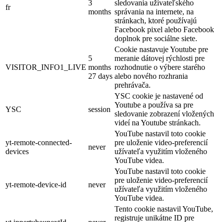
3
sledovania užívateľského
fr
months
správania na internete, na
stránkach, ktoré používajú
Facebook pixel alebo Facebook
doplnok pre sociálne siete.
Cookie nastavuje Youtube pre
5
meranie dátovej rýchlosti pre
VISITOR_INFO1_LIVE
months
rozhodnutie o výbere starého
27 days
alebo nového rozhrania
prehrávača.
YSC cookie je nastavené od
Youtube a používa sa pre
YSC
session
sledovanie zobrazení vložených
videí na Youtube stránkach.
YouTube nastavil toto cookie
yt-remote-connected-
pre uloženie video-preferencií
never
devices
užívateľa využitím vloženého
YouTube videa.
YouTube nastavil toto cookie
pre uloženie video-preferencií
yt-remote-device-id
never
užívateľa využitím vloženého
YouTube videa.
Tento cookie nastavil YouTube,
registruje unikátne ID pre