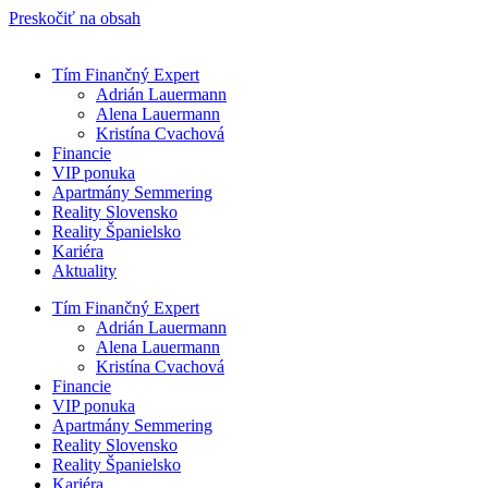
Preskočiť na obsah
Tím Finančný Expert
Adrián Lauermann
Alena Lauermann
Kristína Cvachová
Financie
VIP ponuka
Apartmány Semmering
Reality Slovensko
Reality Španielsko
Kariéra
Aktuality
Tím Finančný Expert
Adrián Lauermann
Alena Lauermann
Kristína Cvachová
Financie
VIP ponuka
Apartmány Semmering
Reality Slovensko
Reality Španielsko
Kariéra