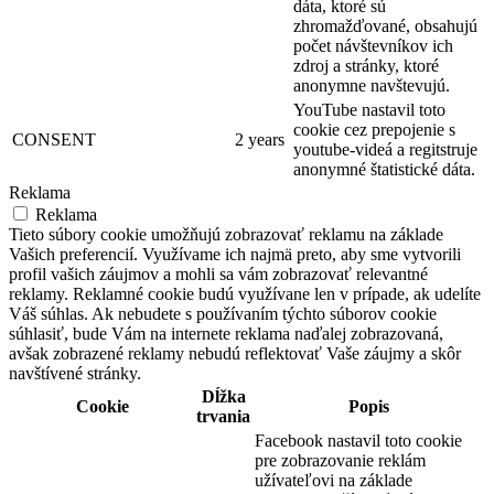
dáta, ktoré sú
zhromažďované, obsahujú
počet návštevníkov ich
zdroj a stránky, ktoré
anonymne navštevujú.
YouTube nastavil toto
cookie cez prepojenie s
CONSENT
2 years
youtube-videá a regitstruje
anonymné štatistické dáta.
Reklama
Reklama
Tieto súbory cookie umožňujú zobrazovať reklamu na základe
Vašich preferencií. Využívame ich najmä preto, aby sme vytvorili
profil vašich záujmov a mohli sa vám zobrazovať relevantné
reklamy. Reklamné cookie budú využívane len v prípade, ak udelíte
Váš súhlas. Ak nebudete s používaním týchto súborov cookie
súhlasiť, bude Vám na internete reklama naďalej zobrazovaná,
avšak zobrazené reklamy nebudú reflektovať Vaše záujmy a skôr
navštívené stránky.
Dĺžka
Cookie
Popis
trvania
Facebook nastavil toto cookie
pre zobrazovanie reklám
užívateľovi na základe