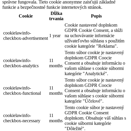
správne fungovala. Tieto cookie anonymne zaisťujú základné
funkcie a bezpečnostné funkcie internetových stránok.
Dĺžka
Cookie
Popis
trvania
Cookie nastavené doplnkom
GDPR Cookie Consent, a slúži
cookielawinfo-
1 year
na uchovávanie informácie
checkbox-advertisement
užívateľovho súhlasu s použitím
cookie kategórie "Reklama".
Tento súbor cookie je nastavený
doplnkom GDPR Coocie
cookielawinfo-
11
Consent a obsahuje informáciu o
checkbox-analytics
months
vašom súhlase s cookie súbormi
kategórie "Analytické".
Tento súbor cookie je nastavený
doplnkom GDPR Coocie
cookielawinfo-
11
Consent a obsahuje informáciu o
checkbox-functional
months
vašom súhlase s cookie súbormi
kategórie "Účelové".
Tento cookie súbor je nastavený
GDPR Cookie Consent
cookielawinfo-
11
doplnkom. Obsahuje váš súhlas s
checkbox-necessary
months
cookie súbormi kategórie
"Dôležité".