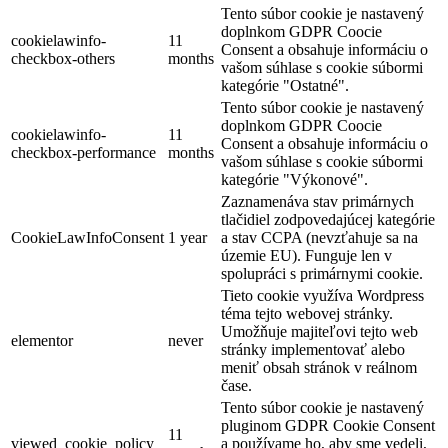
Tento súbor cookie je nastavený
doplnkom GDPR Coocie
cookielawinfo-
11
Consent a obsahuje informáciu o
checkbox-others
months
vašom súhlase s cookie súbormi
kategórie "Ostatné".
Tento súbor cookie je nastavený
doplnkom GDPR Coocie
cookielawinfo-
11
Consent a obsahuje informáciu o
checkbox-performance
months
vašom súhlase s cookie súbormi
kategórie "Výkonové".
Zaznamenáva stav primárnych
tlačidiel zodpovedajúcej kategórie
CookieLawInfoConsent
1 year
a stav CCPA (nevzťahuje sa na
územie EU). Funguje len v
spolupráci s primárnymi cookie.
Tieto cookie využíva Wordpress
téma tejto webovej stránky.
Umožňuje majiteľovi tejto web
elementor
never
stránky implementovať alebo
meniť obsah stránok v reálnom
čase.
Tento súbor cookie je nastavený
pluginom GDPR Cookie Consent
11
viewed_cookie_policy
a používame ho, aby sme vedeli,