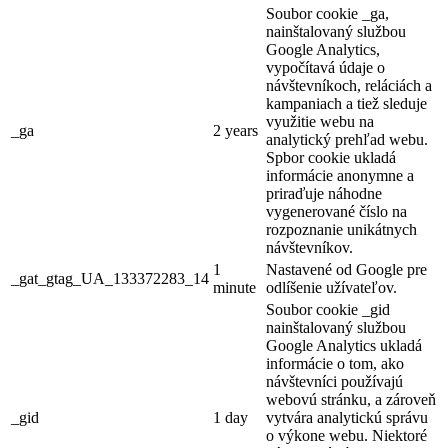
Soubor cookie _ga,
nainštalovaný službou
Google Analytics,
vypočítavá údaje o
návštevníkoch, reláciách a
kampaniach a tiež sleduje
využitie webu na
_ga
2 years
analytický prehľad webu.
Spbor cookie ukladá
informácie anonymne a
priraďuje náhodne
vygenerované číslo na
rozpoznanie unikátnych
návštevníkov.
1
Nastavené od Google pre
_gat_gtag_UA_133372283_14
minute
odlíšenie užívateľov.
Soubor cookie _gid
nainštalovaný službou
Google Analytics ukladá
informácie o tom, ako
návštevníci používajú
webovú stránku, a zároveň
_gid
1 day
vytvára analytickú správu
o výkone webu. Niektoré