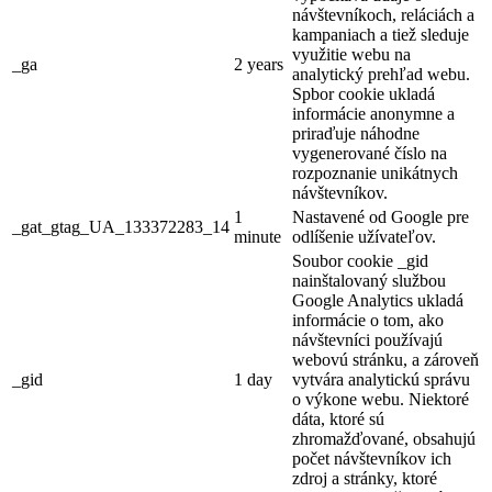
návštevníkoch, reláciách a
kampaniach a tiež sleduje
využitie webu na
_ga
2 years
analytický prehľad webu.
Spbor cookie ukladá
informácie anonymne a
priraďuje náhodne
vygenerované číslo na
rozpoznanie unikátnych
návštevníkov.
1
Nastavené od Google pre
_gat_gtag_UA_133372283_14
minute
odlíšenie užívateľov.
Soubor cookie _gid
nainštalovaný službou
Google Analytics ukladá
informácie o tom, ako
návštevníci používajú
webovú stránku, a zároveň
_gid
1 day
vytvára analytickú správu
o výkone webu. Niektoré
dáta, ktoré sú
zhromažďované, obsahujú
počet návštevníkov ich
zdroj a stránky, ktoré