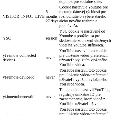
doplnok pre sociálne siete.
Cookie nastavuje Youtube pre
5
meranie dátovej rýchlosti pre
VISITOR_INFO1_LIVE
months
rozhodnutie o výbere starého
27 days
alebo nového rozhrania
prehrávača.
YSC cookie je nastavené od
Youtube a používa sa pre
YSC
session
sledovanie zobrazení vložených
videí na Youtube stránkach.
YouTube nastavil toto cookie
yt-remote-connected-
pre uloženie video-preferencií
never
devices
užívateľa využitím vloženého
YouTube videa.
YouTube nastavil toto cookie
pre uloženie video-preferencií
yt-remote-device-id
never
užívateľa využitím vloženého
YouTube videa.
Tento cookie nastavil YouTube,
registruje unikátne ID pre
yt.innertube::nextId
never
zaznamenanie, ktoré videá z
YouTube užívateľ už videl.
YouTube nastavil toto cookie
pre uloženie video-preferencií