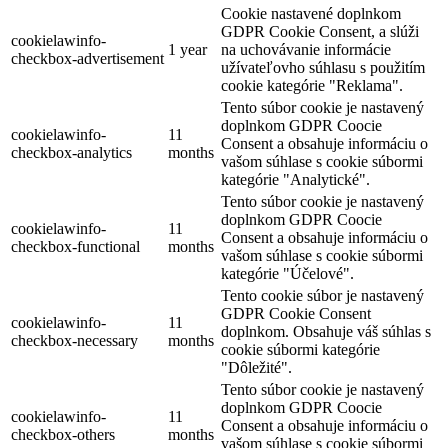
Cookie nastavené doplnkom
GDPR Cookie Consent, a slúži
cookielawinfo-
1 year
na uchovávanie informácie
checkbox-advertisement
užívateľovho súhlasu s použitím
cookie kategórie "Reklama".
Tento súbor cookie je nastavený
doplnkom GDPR Coocie
cookielawinfo-
11
Consent a obsahuje informáciu o
checkbox-analytics
months
vašom súhlase s cookie súbormi
kategórie "Analytické".
Tento súbor cookie je nastavený
doplnkom GDPR Coocie
cookielawinfo-
11
Consent a obsahuje informáciu o
checkbox-functional
months
vašom súhlase s cookie súbormi
kategórie "Účelové".
Tento cookie súbor je nastavený
GDPR Cookie Consent
cookielawinfo-
11
doplnkom. Obsahuje váš súhlas s
checkbox-necessary
months
cookie súbormi kategórie
"Dôležité".
Tento súbor cookie je nastavený
doplnkom GDPR Coocie
cookielawinfo-
11
Consent a obsahuje informáciu o
checkbox-others
months
vašom súhlase s cookie súbormi