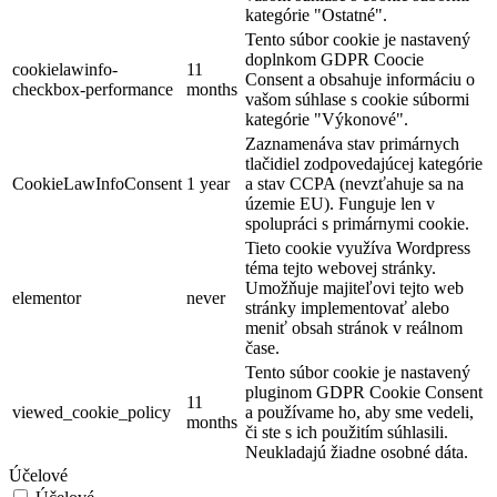
kategórie "Ostatné".
Tento súbor cookie je nastavený
doplnkom GDPR Coocie
cookielawinfo-
11
Consent a obsahuje informáciu o
checkbox-performance
months
vašom súhlase s cookie súbormi
kategórie "Výkonové".
Zaznamenáva stav primárnych
tlačidiel zodpovedajúcej kategórie
CookieLawInfoConsent
1 year
a stav CCPA (nevzťahuje sa na
územie EU). Funguje len v
spolupráci s primárnymi cookie.
Tieto cookie využíva Wordpress
téma tejto webovej stránky.
Umožňuje majiteľovi tejto web
elementor
never
stránky implementovať alebo
meniť obsah stránok v reálnom
čase.
Tento súbor cookie je nastavený
pluginom GDPR Cookie Consent
11
viewed_cookie_policy
a používame ho, aby sme vedeli,
months
či ste s ich použitím súhlasili.
Neukladajú žiadne osobné dáta.
Účelové