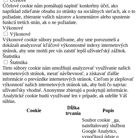
Účelové
Účelové cookie nám pomáhajú naplniť konkrétny účel, ako
napríklad zdieľanie obsahu zo stránky na sociálnych sieťach, ak o to
požiadate, zbieranie vašich názorov a komentárov alebo spustenie
funkcií tretích strán, ak o ne požiadate.
Výkonové
Výkonové
Výkonové cookie súbory používame, aby sme porozumeli a
dokázali analyzovať kľúčové výkonnostné indexy internetových
stránok, aby sme mohli pre vás zaistiť lepší užívateľský zážitok.
Štatistika
Štatistika
Tieto súbory cookie nám umožňujú analyzovať využívanie našich
internetových stránok, merať návštevnosť, a získavať ďalšie
informácie o prevázdke internetových stránok. Cieľom je zlepšovať
výkonnosť našich internetových stránok tak, aby boli čo najviac
užívateľsky vhodné. Anonymne zbierajú a poskytujú informácie.
Analytické cookie budú využívané len v prípade, ak udelíte Váš
súhlas.
Dĺžka
Cookie
Popis
trvania
Soubor cookie _ga,
nainštalovaný službou
Google Analytics,
vypočítavá údaje o