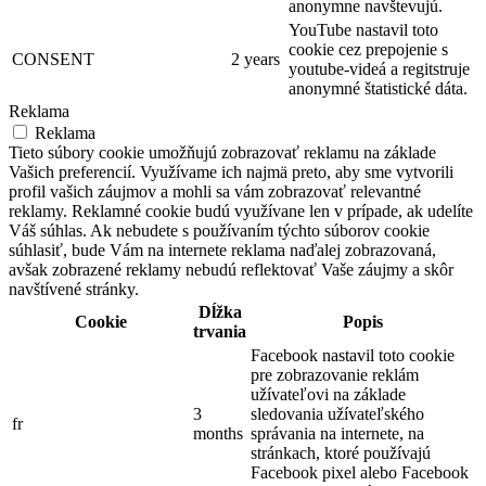
anonymne navštevujú.
YouTube nastavil toto
cookie cez prepojenie s
CONSENT
2 years
youtube-videá a regitstruje
anonymné štatistické dáta.
Reklama
Reklama
Tieto súbory cookie umožňujú zobrazovať reklamu na základe
Vašich preferencií. Využívame ich najmä preto, aby sme vytvorili
profil vašich záujmov a mohli sa vám zobrazovať relevantné
reklamy. Reklamné cookie budú využívane len v prípade, ak udelíte
Váš súhlas. Ak nebudete s používaním týchto súborov cookie
súhlasiť, bude Vám na internete reklama naďalej zobrazovaná,
avšak zobrazené reklamy nebudú reflektovať Vaše záujmy a skôr
navštívené stránky.
Dĺžka
Cookie
Popis
trvania
Facebook nastavil toto cookie
pre zobrazovanie reklám
užívateľovi na základe
3
sledovania užívateľského
fr
months
správania na internete, na
stránkach, ktoré používajú
Facebook pixel alebo Facebook