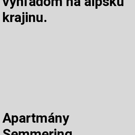
výhľadom na alpskú
krajinu.
Apartmány
Semmering