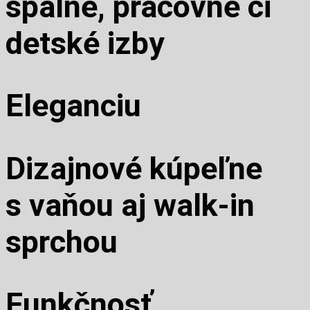
spálne, pracovňe či
detské izby
Eleganciu
Dizajnové kúpeľne
s vaňou aj walk-in
sprchou
Funkčnosť