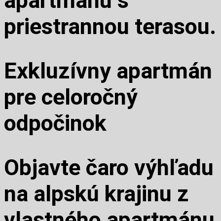
apartmánu s
priestrannou terasou.
Exkluzívny apartmán
pre celoročný
odpočinok
Objavte čaro výhľadu
na alpskú krajinu z
vlastného apartmánu