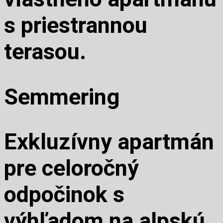
s priestrannou
terasou.
Semmering
Exkluzívny apartmán
pre celoročný
odpočinok s
výhľadom na alpskú